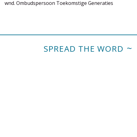
wnd. Ombudspersoon Toekomstige Generaties
SPREAD THE WORD
Cookies
We use cookies to analyize and improve your experience.
✖
CLOSE