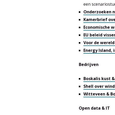
een scenariostu
Onderzoeken n
Kamerbrief ove
Economische w
EU beleid visser
Voor de werel
Energy Island, 
Bedrijven
Boskalis kust 
Shell over win
Witteveen & Bo
Open data & IT