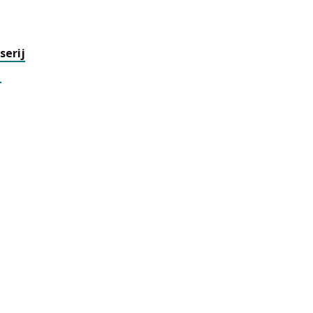
serij
.