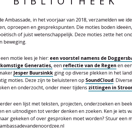
BIBLIOTHEEK
 de Ambassade, in het voorjaar van 2018, verzamelden we id
hten, oproepen en gesprekspunten. Die moties boden ideeën
oëtisch of juist wetenschappelijk. Deze moties zette het on
n beweging.
een motie lees je hier:
een voorstel namens de Doggersb
komstige Generaties,
een
reflectie van de Regen
en ee
omaker
Jesper Buursinkk
ging op diverse plekken in het land
tig moties. Deze zijn te beluisteren op
SoundCloud
. Divers
roken en onderzocht, onder meer tijdens
zittingen in Stro
verder een lijst met teksten, projecten, onderzoeken en beel
en en uitnodigen tot verder denken en zoeken. Ken je iets w
aar gekeken of over gesproken moet worden? Stuur een m
@ambassadevandenoordzee.nl