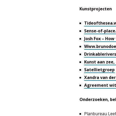
Kunstprojecten
Tideofthesea.
Sense-of-place
Josh Fox – How 
Www.brunodoed
Drinkableriver
Kunst aan zee, 
Satellietgroep
Xandra van der 
Agreement wit
Onderzoeken, be
Planbureau Lee