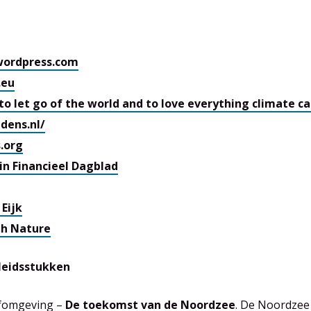
wordpress.com
.eu
to let go of the world and to love everything climate c
ens.nl/
s.org
in Financieel Dagblad
Eijk
h Nature
leidsstukken
fomgeving –
De toekomst van de Noordzee
. De Noordzee 