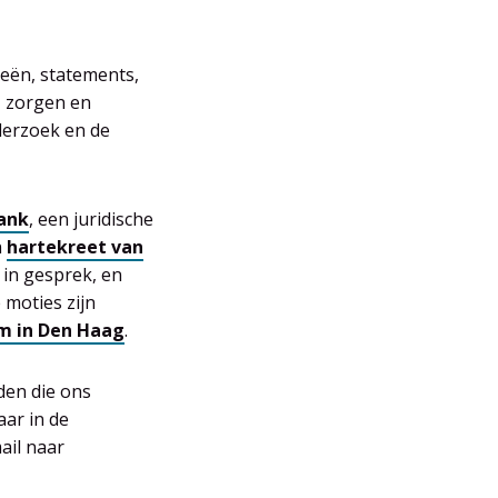
eeën, statements,
, zorgen en
derzoek en de
ank
, een juridische
n
hartekreet van
 in gesprek, en
e moties zijn
om in Den Haag
.
den die ons
aar in de
ail naar